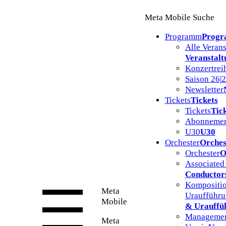
Zum
Meta Mobile Suche
Inhalt
springen
Programm
Prog
Alle Veran
Veranstalt
Konzertrei
Saison 26|
Newsletter
Tickets
Tickets
Tickets
Tic
Abonnemen
U30
U30
Orchester
Orches
Orchester
O
Associated
Conductor
Kompositio
Meta
Uraufführ
Mobile
& Urauffü
Manageme
Meta