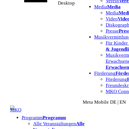
Verein
Vere
Desktop
Media
Media
Media
Med
Video
Vide
Diskograph
Presse
Pres
Musikvermittlun
Für Kinder
& Jugendl
Musikvermi
Erwachsen
Erwachsen
Förderung
Förde
Förderung
Freundeskr
MKO Conn
Meta Mobile DE | EN
Programm
Programm
Alle Veranstaltungen
Alle