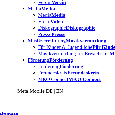
Verein
Verein
Media
Media
Media
Media
Video
Video
Diskographie
Diskographie
Presse
Presse
Musikvermittlung
Musikvermittlung
Für Kinder & Jugendliche
Für Kinde
Musikvermittlung für Erwachsene
Mu
Förderung
Förderung
Förderung
Förderung
Freundeskreis
Freundeskreis
MKO Connect
MKO Connect
Meta Mobile DE | EN
altungen