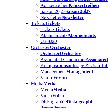
Konzertreihen
Konzertreihen
Saison 26|27
Saison 26|27
Newsletter
Newsletter
Tickets
Tickets
Tickets
Tickets
Abonnements
Abonnements
U30
U30
Orchester
Orchester
Orchester
Orchester
Associated Conductors
Associate
Kompositionsaufträge & Urauffü
Management
Management
Verein
Verein
Media
Media
Media
Media
Video
Video
Diskographie
Diskographie
Presse
Presse