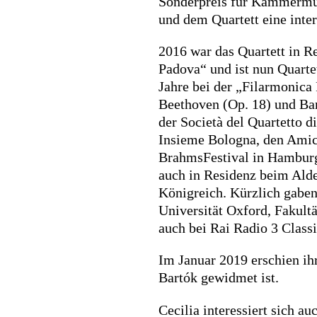
Sonderpreis für Kammermus
und dem Quartett eine inter
2016 war das Quartett in R
Padova“ und ist nun Quartet
Jahre bei der „Filarmonica
Beethoven (Op. 18) und Bar
der Società del Quartetto 
Insieme Bologna, den Amic
BrahmsFestival in Hamburg 
auch in Residenz beim Ald
Königreich. Kürzlich gaben
Universität Oxford, Fakult
auch bei Rai Radio 3 Classi
Im Januar 2019 erschien ih
Bartók gewidmet ist.
Cecilia interessiert sich au