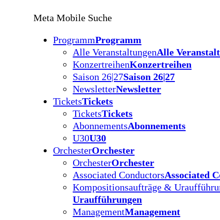
Meta Mobile Suche
Programm
Programm
Alle Veranstaltungen
Alle Veranstal
Konzertreihen
Konzertreihen
Saison 26|27
Saison 26|27
Newsletter
Newsletter
Tickets
Tickets
Tickets
Tickets
Abonnements
Abonnements
U30
U30
Orchester
Orchester
Orchester
Orchester
Associated Conductors
Associated C
Kompositionsaufträge & Uraufführ
Uraufführungen
Management
Management