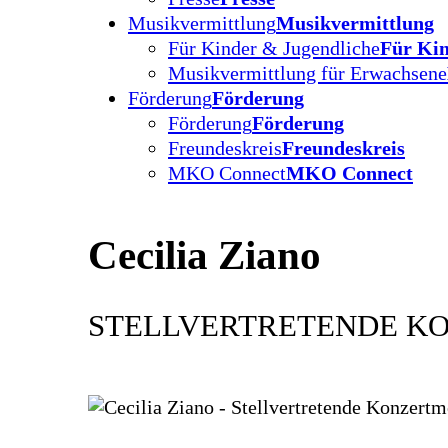
Musikvermittlung
Musikvermittlung
Für Kinder & Jugendliche
Für Kin
Musikvermittlung für Erwachsene
Förderung
Förderung
Förderung
Förderung
Freundeskreis
Freundeskreis
MKO Connect
MKO Connect
Cecilia Ziano
STELLVERTRETENDE KO