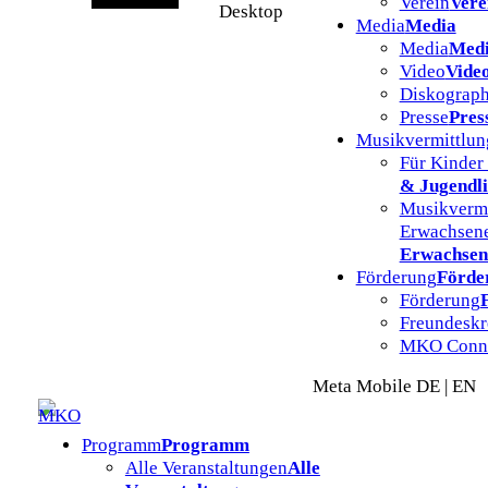
Verein
Vere
Desktop
Media
Media
Media
Med
Video
Vide
Diskograph
Presse
Pres
Musikvermittlun
Für Kinder
& Jugendl
Musikvermi
Erwachsen
Erwachsen
Förderung
Förde
Förderung
Freundeskr
MKO Conn
Meta Mobile DE | EN
Programm
Programm
Alle Veranstaltungen
Alle