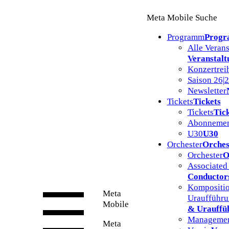
Zum
Meta Mobile Suche
Inhalt
springen
Programm
Prog
Alle Veran
Veranstalt
Konzertrei
Saison 26|
Newsletter
Tickets
Tickets
Tickets
Tic
Abonnemen
U30
U30
Orchester
Orches
Orchester
O
Associated
Conductor
Kompositio
Meta
Uraufführ
Mobile
& Urauffü
Manageme
Meta