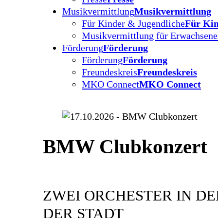
Musikvermittlung
Musikvermittlung
Für Kinder & Jugendliche
Für Kin
Musikvermittlung für Erwachsene
Förderung
Förderung
Förderung
Förderung
Freundeskreis
Freundeskreis
MKO Connect
MKO Connect
BMW Clubkonzert
ZWEI ORCHESTER IN D
DER STADT