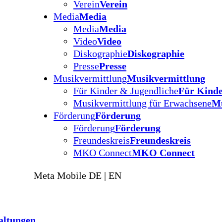
Verein
Verein
Media
Media
Media
Media
Video
Video
Diskographie
Diskographie
Presse
Presse
Musikvermittlung
Musikvermittlung
Für Kinder & Jugendliche
Für Kinde
Musikvermittlung für Erwachsene
Mu
Förderung
Förderung
Förderung
Förderung
Freundeskreis
Freundeskreis
MKO Connect
MKO Connect
Meta Mobile DE | EN
altungen