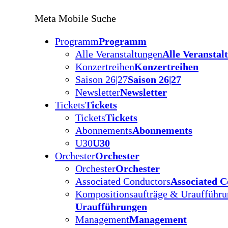
Meta Mobile Suche
Programm
Programm
Alle Veranstaltungen
Alle Veranstal
Konzertreihen
Konzertreihen
Saison 26|27
Saison 26|27
Newsletter
Newsletter
Tickets
Tickets
Tickets
Tickets
Abonnements
Abonnements
U30
U30
Orchester
Orchester
Orchester
Orchester
Associated Conductors
Associated C
Kompositionsaufträge & Uraufführ
Uraufführungen
Management
Management