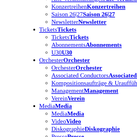
Konzertreihen
Konzertreihen
Saison 26|27
Saison 26|27
Newsletter
Newsletter
Tickets
Tickets
Tickets
Tickets
Abonnements
Abonnements
U30
U30
Orchester
Orchester
Orchester
Orchester
Associated Conductors
Associate
Kompositionsaufträge & Urauffü
Management
Management
Verein
Verein
Media
Media
Media
Media
Video
Video
Diskographie
Diskographie
Presse
Presse