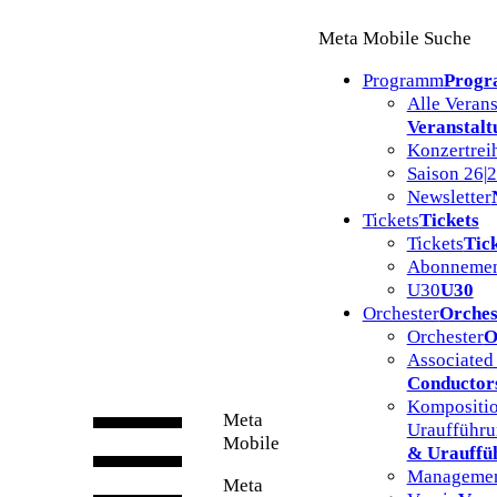
Zum
Meta Mobile Suche
Inhalt
springen
Programm
Prog
Alle Veran
Veranstalt
Konzertrei
Saison 26|
Newsletter
Tickets
Tickets
Tickets
Tic
Abonnemen
U30
U30
Orchester
Orches
Orchester
O
Associated
Conductor
Kompositio
Meta
Uraufführ
Mobile
& Urauffü
Manageme
Meta