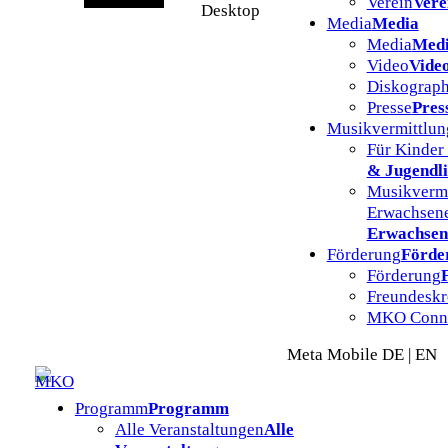
Verein
Vere
Desktop
Media
Media
Media
Med
Video
Vide
Diskograph
Presse
Pres
Musikvermittlun
Für Kinder
& Jugendl
Musikvermi
Erwachsen
Erwachsen
Förderung
Förde
Förderung
Freundeskr
MKO Conn
Meta Mobile DE | EN
Programm
Programm
Alle Veranstaltungen
Alle