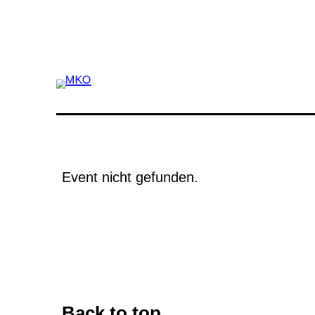
Zum
Event nicht gefunden.
Inhalt
springen
Back to top