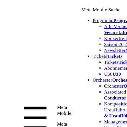
Zum
Meta Mobile Suche
Inhalt
springen
Programm
Prog
Alle Veran
Veranstalt
Konzertrei
Saison 26|
Newsletter
Tickets
Tickets
Tickets
Tic
Abonnemen
U30
U30
Orchester
Orches
Orchester
O
Associated
Conductor
Kompositio
Meta
Uraufführ
Mobile
& Urauffü
Manageme
Meta