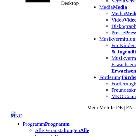
Verein
Vere
Desktop
Media
Media
Media
Med
Video
Vide
Diskograph
Presse
Pres
Musikvermittlun
Für Kinder
& Jugendl
Musikvermi
Erwachsen
Erwachsen
Förderung
Förde
Förderung
Freundeskr
MKO Conn
Meta Mobile DE | EN
Programm
Programm
Alle Veranstaltungen
Alle