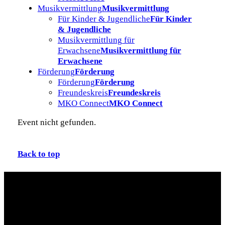
Musikvermittlung
Musikvermittlung
Für Kinder & Jugendliche
Für Kinder
& Jugendliche
Musikvermittlung für
Erwachsene
Musikvermittlung für
Erwachsene
Förderung
Förderung
Förderung
Förderung
Freundeskreis
Freundeskreis
MKO Connect
MKO Connect
Event nicht gefunden.
Back to top
Zusatzmaterial