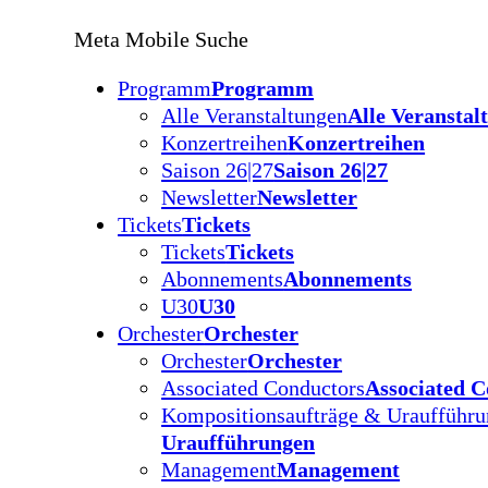
Meta Mobile Suche
Programm
Programm
Alle Veranstaltungen
Alle Veranstal
Konzertreihen
Konzertreihen
Saison 26|27
Saison 26|27
Newsletter
Newsletter
Tickets
Tickets
Tickets
Tickets
Abonnements
Abonnements
U30
U30
Orchester
Orchester
Orchester
Orchester
Associated Conductors
Associated C
Kompositionsaufträge & Uraufführ
Uraufführungen
Management
Management