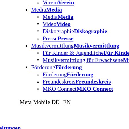
Verein
Verein
Media
Media
Media
Media
Video
Video
Diskographie
Diskographie
Presse
Presse
Musikvermittlung
Musikvermittlung
Für Kinder & Jugendliche
Für Kinde
Musikvermittlung für Erwachsene
Mu
Förderung
Förderung
Förderung
Förderung
Freundeskreis
Freundeskreis
MKO Connect
MKO Connect
Meta Mobile DE | EN
altungen