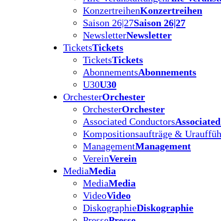
Konzertreihen
Konzertreihen
Saison 26|27
Saison 26|27
Newsletter
Newsletter
Tickets
Tickets
Tickets
Tickets
Abonnements
Abonnements
U30
U30
Orchester
Orchester
Orchester
Orchester
Associated Conductors
Associate
Kompositionsaufträge & Urauffü
Management
Management
Verein
Verein
Media
Media
Media
Media
Video
Video
Diskographie
Diskographie
Presse
Presse