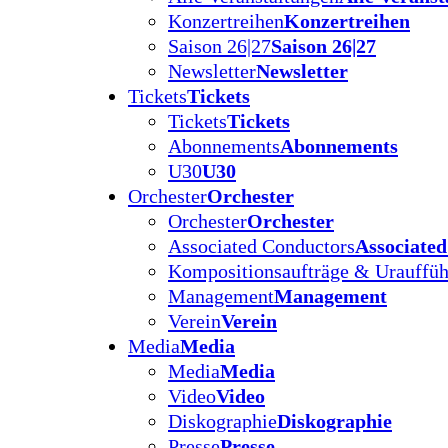
Konzertreihen
Konzertreihen
Saison 26|27
Saison 26|27
Newsletter
Newsletter
Tickets
Tickets
Tickets
Tickets
Abonnements
Abonnements
U30
U30
Orchester
Orchester
Orchester
Orchester
Associated Conductors
Associate
Kompositionsaufträge & Urauffü
Management
Management
Verein
Verein
Media
Media
Media
Media
Video
Video
Diskographie
Diskographie
Presse
Presse