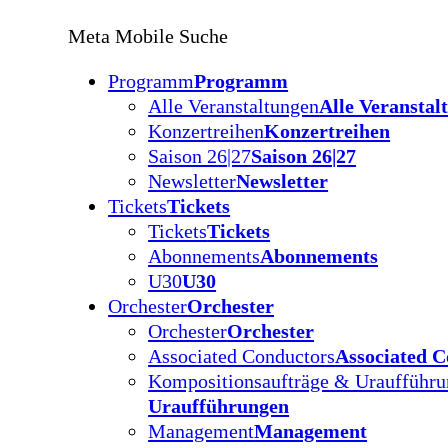
Meta Mobile Suche
Programm
Programm
Alle Veranstaltungen
Alle Veranstal
Konzertreihen
Konzertreihen
Saison 26|27
Saison 26|27
Newsletter
Newsletter
Tickets
Tickets
Tickets
Tickets
Abonnements
Abonnements
U30
U30
Orchester
Orchester
Orchester
Orchester
Associated Conductors
Associated C
Kompositionsaufträge & Uraufführ
Uraufführungen
Management
Management