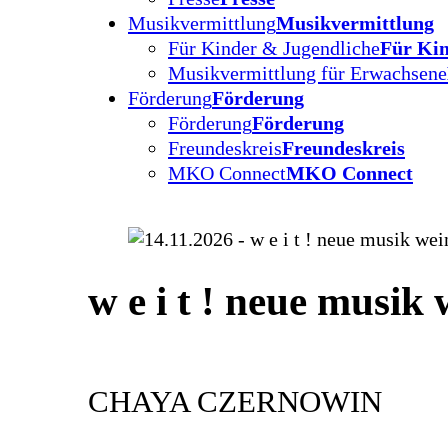
Musikvermittlung
Musikvermittlung
Für Kinder & Jugendliche
Für Kin
Musikvermittlung für Erwachsene
Förderung
Förderung
Förderung
Förderung
Freundeskreis
Freundeskreis
MKO Connect
MKO Connect
w e i t ! neue musik
CHAYA CZERNOWIN