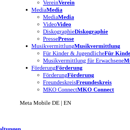
Verein
Verein
Media
Media
Media
Media
Video
Video
Diskographie
Diskographie
Presse
Presse
Musikvermittlung
Musikvermittlung
Für Kinder & Jugendliche
Für Kinde
Musikvermittlung für Erwachsene
Mu
Förderung
Förderung
Förderung
Förderung
Freundeskreis
Freundeskreis
MKO Connect
MKO Connect
Meta Mobile DE | EN
altungen