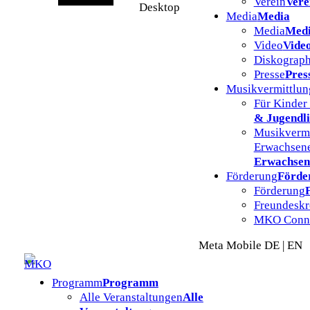
Verein
Vere
Desktop
Media
Media
Media
Med
Video
Vide
Diskograph
Presse
Pres
Musikvermittlun
Für Kinder
& Jugendl
Musikvermi
Erwachsen
Erwachsen
Förderung
Förde
Förderung
Freundeskr
MKO Conn
Meta Mobile DE | EN
Programm
Programm
Alle Veranstaltungen
Alle