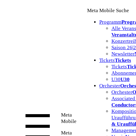
Zum
Meta Mobile Suche
Inhalt
springen
Programm
Prog
Alle Veran
Veranstalt
Konzertrei
Saison 26|
Newsletter
Tickets
Tickets
Tickets
Tic
Abonnemen
U30
U30
Orchester
Orches
Orchester
O
Associated
Conductor
Kompositio
Meta
Uraufführ
Mobile
& Urauffü
Manageme
Meta