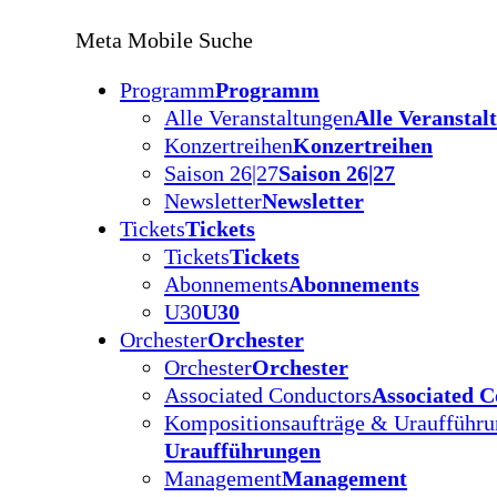
Meta Mobile Suche
Programm
Programm
Alle Veranstaltungen
Alle Veranstal
Konzertreihen
Konzertreihen
Saison 26|27
Saison 26|27
Newsletter
Newsletter
Tickets
Tickets
Tickets
Tickets
Abonnements
Abonnements
U30
U30
Orchester
Orchester
Orchester
Orchester
Associated Conductors
Associated C
Kompositionsaufträge & Uraufführ
Uraufführungen
Management
Management