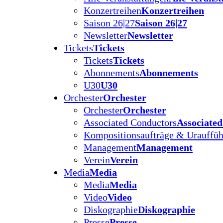
Konzertreihen
Konzertreihen
Saison 26|27
Saison 26|27
Newsletter
Newsletter
Tickets
Tickets
Tickets
Tickets
Abonnements
Abonnements
U30
U30
Orchester
Orchester
Orchester
Orchester
Associated Conductors
Associate
Kompositionsaufträge & Urauffü
Management
Management
Verein
Verein
Media
Media
Media
Media
Video
Video
Diskographie
Diskographie
Presse
Presse