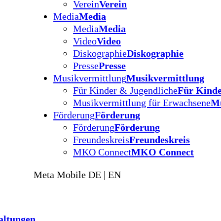
Verein
Verein
Media
Media
Media
Media
Video
Video
Diskographie
Diskographie
Presse
Presse
Musikvermittlung
Musikvermittlung
Für Kinder & Jugendliche
Für Kinde
Musikvermittlung für Erwachsene
Mu
Förderung
Förderung
Förderung
Förderung
Freundeskreis
Freundeskreis
MKO Connect
MKO Connect
Meta Mobile DE | EN
altungen